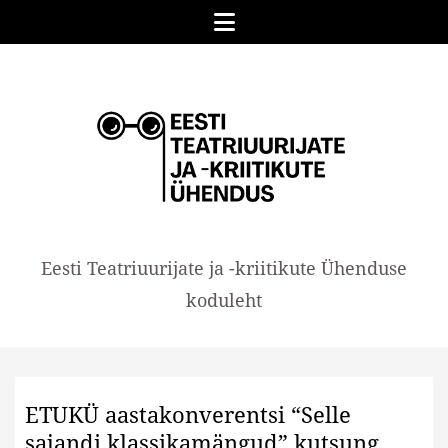
Skip
Menu
to
content
EESTI
Eesti Teatriuurijate ja -kriitikute Ühenduse
TEATRIUURIJATE
koduleht
JA
-
KRIITIKUTE
ETUKÜ aastakonverentsi “Selle
ÜHENDUS
sajandi klassikamängud” kutsung