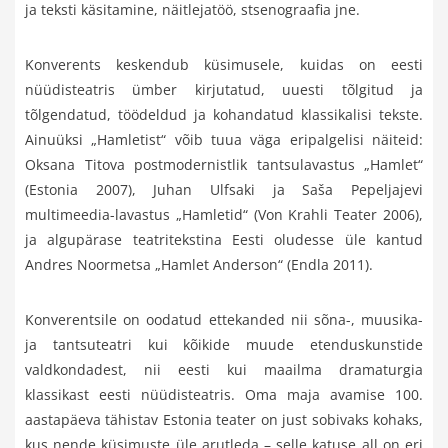
ja teksti käsitamine, näitlejatöö, stsenograafia jne.
Konverents keskendub küsimusele, kuidas on eesti
nüüdisteatris ümber kirjutatud, uuesti tõlgitud ja
tõlgendatud, töödeldud ja kohandatud klassikalisi tekste.
Ainuüksi „Hamletist“ võib tuua väga eripalgelisi näiteid:
Oksana Titova postmodernistlik tantsulavastus „Hamlet“
(Estonia 2007), Juhan Ulfsaki ja Saša Pepeljajevi
multimeedia-lavastus „Hamletid“ (Von Krahli Teater 2006),
ja algupärase teatritekstina Eesti oludesse üle kantud
Andres Noormetsa „Hamlet Anderson“ (Endla 2011).
Konverentsile on oodatud ettekanded nii sõna-, muusika-
ja tantsuteatri kui kõikide muude etenduskunstide
valdkondadest, nii eesti kui maailma dramaturgia
klassikast eesti nüüdisteatris. Oma maja avamise 100.
aastapäeva tähistav Estonia teater on just sobivaks kohaks,
kus nende küsimuste üle arutleda – selle katuse all on eri