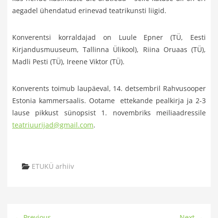
aegadel ühendatud erinevad teatrikunsti liigid.
Konverentsi korraldajad on Luule Epner (TÜ, Eesti
Kirjandusmuuseum, Tallinna Ülikool), Riina Oruaas (TÜ),
Madli Pesti (TÜ), Ireene Viktor (TÜ).
Konverents toimub laupäeval, 14. detsembril Rahvusooper
Estonia kammersaalis. Ootame ettekande pealkirja ja 2-3
lause pikkust sünopsist 1. novembriks meiliaadressile
teatriuurijad@gmail.com
.
Categories
ETUKÜ arhiiv
← Previous
Next →