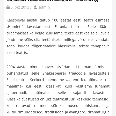
by
Author
5. okt 2013
/
admin
Käesoleval aastal täitub 100 aastat eesti teatri esimese
„Hamleti“ lavastamisest Estonia teatris. Selle lääne
draamaklassika kõige kuulsama teksti eestikeelsele lavale
jõudmine võiks olla teetähiseks, millega võrdluses vaadata
seda, kuidas tõlgendatakse klassikalisi tekste tänapäeva
eesti teatris.
2004. aastal toimus konverents “Hamleti teemadel”, mis oli
pühendatud selle Shakespeare’i tragöödia lavastustele
Eesti teatris. Seekord laiendame vaatenurka, hõlmates nii
maailma- kui eesti klassikat, kuid käsitleme lühemat
ajaperioodi, hõlmates selle sajandi lavastusi.
Klassikalavastused on üks teatrikultuuri keskseid teemasid,
kus ristuvad mitmed sõlmküsimused: ühiskonna- ja
kultuurimuudatused, traditsioon ja avangard, dramaturgia