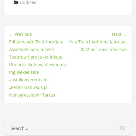
Categories
Uudised
← Previous
Next →
Põhjamaade Teatriuurijate
Hea Teatri Auhinna laureaat
Assotsiatsioon ja Eesti
2022 on Taavi Tõnisson
Teatriuurijate ja -kriitikute
Ühendus kutsuvad esinema
inglisekeelsele
aastakonverentsile
„Performatiivsus ja
transgressioon“ Tartus