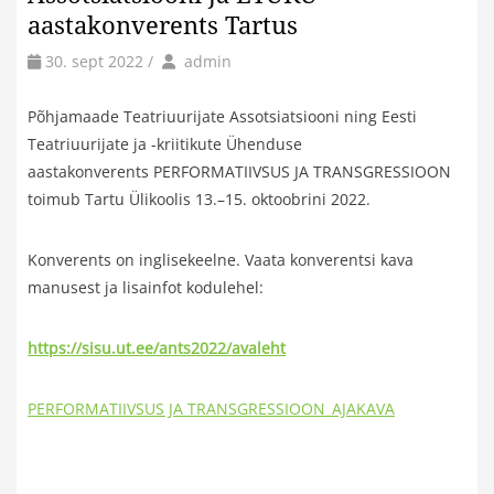
aastakonverents Tartus
by
Author
30. sept 2022
/
admin
Põhjamaade Teatriuurijate Assotsiatsiooni ning Eesti
Teatriuurijate ja -kriitikute Ühenduse
aastakonverents PERFORMATIIVSUS JA TRANSGRESSIOON
toimub Tartu Ülikoolis 13.–15. oktoobrini 2022.
Konverents on inglisekeelne. Vaata konverentsi kava
manusest ja lisainfot kodulehel:
https://sisu.ut.ee/ants2022/avaleht
PERFORMATIIVSUS JA TRANSGRESSIOON_AJAKAVA