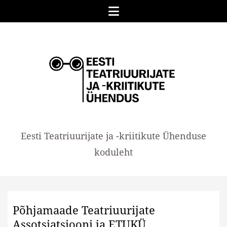
Skip
Menu
to
content
EESTI
Eesti Teatriuurijate ja -kriitikute Ühenduse
TEATRIUURIJATE
koduleht
JA
-
KRIITIKUTE
Põhjamaade Teatriuurijate
ÜHENDUS
Assotsiatsiooni ja ETUKÜ